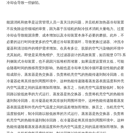
冷却会导致一些缺陷。
能源消耗和效率是运营管理人员一直关注的问题，并且机柜加热器冷却装置
不应免除这些领域的审查，因为基于压缩机的制冷技术消耗大量电力。过度
冷却会导致能源浪费、成本增加以及冷却装置本身不必要的磨损。此外，不
必要的运行时间使更多的空气通过冷却装置循环，导致更换过滤器、冲洗冷
凝器和清洁组件的维护需求增加。在具有多尘、肮脏的空气污染物的环境中
尤其如此。即使是采用免维护、无过滤器设计的高效装置，如百能堡 DTS 系
列侧装式冷却装置，也不易因污垢堆积而堵塞，如果温度设置得太低，可能
会随着时间的推移而受到影响。热能也是冷却单元制冷循环蕞佳性能的必要
组成部分。蒸发器是热交换器，负责将机壳空气的热能传递到制冷回路，在
冷凝器处将其排放到周围环境中。这种热能传递随着蒸发器表面温度和外壳
内空气温度之间的温差增加而增加。换言之，当机壳空气温度较低时，制冷
回路以较低效率的方式运行。蒸发器是热交换器，负责将机壳空气的热能传
递到制冷回路，在冷凝器处将其排放到周围环境中。这种热能传递随着蒸发
器表面温度和外壳内空气温度之间的温差增加而增加。换言之，当机壳空气
温度较低时，制冷回路以较低效率的方式运行。蒸发器是热交换器，负责将
机壳空气的热能传递到制冷回路，在冷凝器处将其排放到周围环境中。这种
热能传递随着蒸发器表面温度和外壳内空气温度之间的温差增加而增加。换