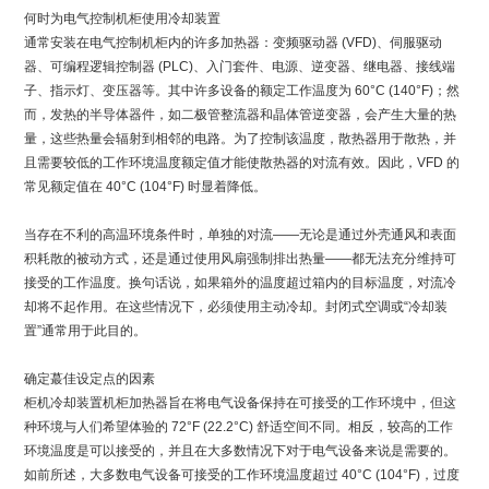
何时为电气控制机柜使用冷却装置
通常安装在电气控制机柜内的许多加热器：变频驱动器 (VFD)、伺服驱动
器、可编程逻辑控制器 (PLC)、入门套件、电源、逆变器、继电器、接线端
子、指示灯、变压器等。其中许多设备的额定工作温度为 60°C (140°F)；然
而，发热的半导体器件，如二极管整流器和晶体管逆变器，会产生大量的热
量，这些热量会辐射到相邻的电路。为了控制该温度，散热器用于散热，并
且需要较低的工作环境温度额定值才能使散热器的对流有效。因此，VFD 的
常见额定值在 40°C (104°F) 时显着降低。
当存在不利的高温环境条件时，单独的对流——无论是通过外壳通风和表面
积耗散的被动方式，还是通过使用风扇强制排出热量——都无法充分维持可
接受的工作温度。换句话说，如果箱外的温度超过箱内的目标温度，对流冷
却将不起作用。在这些情况下，必须使用主动冷却。封闭式空调或“冷却装
置”通常用于此目的。
确定蕞佳设定点的因素
柜机冷却装置机柜加热器旨在将电气设备保持在可接受的工作环境中，但这
种环境与人们希望体验的 72°F (22.2°C) 舒适空间不同。相反，较高的工作
环境温度是可以接受的，并且在大多数情况下对于电气设备来说是需要的。
如前所述，大多数电气设备可接受的工作环境温度超过 40°C (104°F)，过度