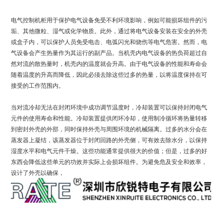
电气控制机柜用于保护电气设备免受不利环境影响，例如可能损坏组件的污
垢、其他微粒、湿气或化学物质。此外，通过将电气设备安装在安全的外壳
或盒子内，可以保护人员免受电击、电弧闪光和烧伤等电气危害。然而，电
气设备会产生热量作为其运行的副产品。当机壳内电气设备的热负荷超过自
然对流的散热量时，机壳内的温度就会升高。由于电气设备的性能和寿命会
随着温度的升高而降低，因此必须去除这些过多的热量，以将温度保持在可
接受的工作范围内。
当对流冷却无法在封闭环境中成功调节温度时，冷却装置可以保持封闭电气
元件的使用寿命和性能。冷却装置提供闭环冷却，使用制冷循环将热量转移
到密封外壳的外部，同时保持外壳与周围环境的机械隔离。过多的水分会在
蒸发器上凝结，该蒸发器位于封闭回路的外壳侧，可有效去除水分，以保持
湿度水平和电气元件干燥。这些功能通常提供很大的价值；但是，过多的好
东西会降低这些单元的功效并实际上会损坏组件。为避免危及安全和效率，
设计了外壳以确保，