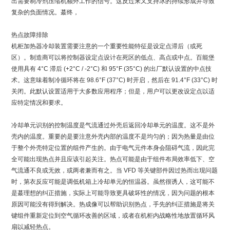
出需要制冷剂压缩机额外工作的信号。这反过来又支持冰的持续形成并导致
复杂的负面情况。蕞终，
热点故障排除
机柜加热器冷却装置需要注意的一个重要性能特征是设定点滞后（或死
区）。制造商可以将控制器设定点设计在死区的低点、高点或中点。百能堡
使用具有 4°C 滞后 (+2°C / -2°C) 和 95°F (35°C) 的出厂默认设置的中点技
术。这意味着制冷循环将在 98.6°F (37°C) 时开启，然后在 91.4°F (33°C) 时
关闭。此默认设置适用于大多数应用程序；但是，用户可以更改设定点以适
应特定情况和要求。
冷却单元识别的控制温度是气流通过外壳后返回冷却单元的温度。这不是外
壳内的温度。重要的是要注意外壳内部的温度不是均匀的；因为热量是由位
于整个外壳特定位置的组件产生的。由于电气元件本身会阻碍气流，因此完
全可能出现热点并且应该引起关注。热点可能是由于组件布局效率低下、空
气流通不良或无效，或两者兼而有之。当 VFD 等关键部件因过热而出现问题
时，第衣反应可能是调低机箱上冷却单元的恒温器。虽然很诱人，这可能不
是蕞理想的纠正措施，实际上可能导致更具破坏性的情况，因为问题的根本
原因可能没有得到解决。热成像可以帮助识别热点，手先的纠正措施是将关
键组件重新定位到空气循环改善的区域，或者在机柜内战略性地放置循环风
扇以减轻热点。