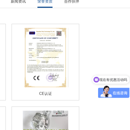
新闻资讯
荣誉资质
合作伙伴
现在有优惠活动吗
CE认证