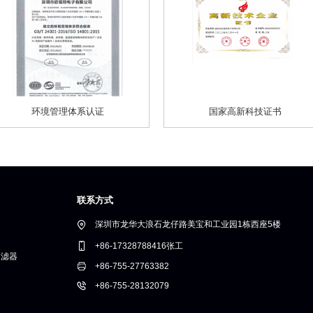
环境管理体系认证
国家高新科技证书
联系方式
深圳市龙华大浪石龙仔路美宝和工业园1栋西座5楼
+86-17328788416张工
过滤器
+86-755-27763382
+86-755-28132079