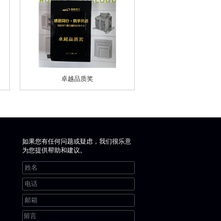
卓越品质奖
如果您有任何问题或疑虑，我们很乐意
为您提供帮助和建议。