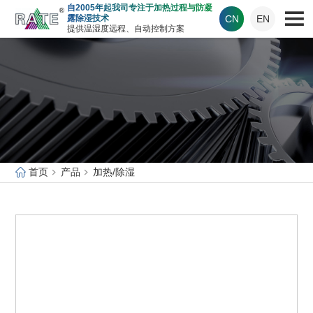
自2005年起我司专注于加热过程与防凝
CN
EN
露除湿技术
提供温湿度远程、自动控制方案
首页
产品
加热/除湿