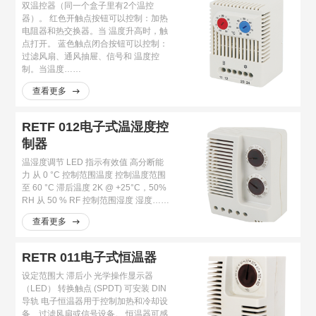
双温控器（同一个盒子里有2个温控
器）。 红色开触点按钮可以控制：加热
电阻器和热交换器。当 温度升高时，触
点打开。 蓝色触点闭合按钮可以控制：
过滤风扇、通风抽屉、信号和 温度控
制。当温度……
查看更多
RETF 012电子式温湿度控
制器
温湿度调节 LED 指示有效值 高分断能
力 从 0 °C 控制范围温度 控制温度范围
至 60 °C 滞后温度 2K @ +25°C，50%
RH 从 50 % RF 控制范围湿度 湿度……
查看更多
RETR 011电子式恒温器
设定范围大 滞后小 光学操作显示器
（LED） 转换触点 (SPDT) 可安装 DIN
导轨 电子恒温器用于控制加热和冷却设
备、过滤风扇或信号设备。 恒温器可感